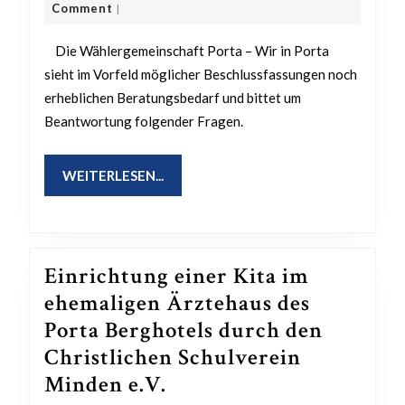
Kita-
März
Lehmann
Comment
|
2023
Stando
Die Wählergemeinschaft Porta – Wir in Porta
Hausbe
sieht im Vorfeld möglicher Beschlussfassungen noch
Es
erheblichen Beratungsbedarf und bittet um
besteh
Beantwortung folgender Fragen.
im
Vorfel
WEITERLESEN...
WEITERLESEN...
mögli
Beschl
noch
Einrichtung einer Kita im
erhebl
ehemaligen Ärztehaus des
Berat
Porta Berghotels durch den
Christlichen Schulverein
Einrichtung
Minden e.V.