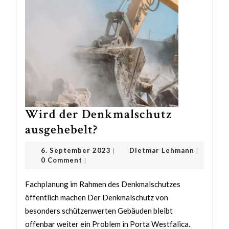
Wird der Denkmalschutz
Wird
ausgehebelt?
der
6.
Dietmar
6. September 2023
Dietmar Lehmann
|
|
Denkmalschutz
September
Lehmann
0 Comment
|
2023
ausgehebelt?
Fachplanung im Rahmen des Denkmalschutzes
öffentlich machen Der Denkmalschutz von
besonders schützenwerten Gebäuden bleibt
offenbar weiter ein Problem in Porta Westfalica.