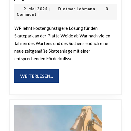
für
9.
Dietmar
9. Mai 2024
Dietmar Lehmann
0
|
|
Kinder
Mai
Lehmann
Comment
|
2024
und
WP lehnt kostengünstigere Lösung für den
Jugendliche
Skatepark an der Platte Weide ab War nach vielen
vertan
Jahren des Wartens und des Suchens endlich eine
neue zeitgemäße Skateanlage mit einer
entsprechenden Förderkulisse
WEITERLESEN...
WEITERLESEN...