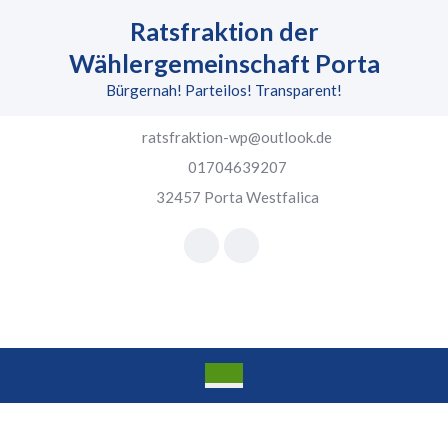
Skip
Ratsfraktion der
to
content
Wählergemeinschaft Porta
Skip
Bürgernah! Parteilos! Transparent!
to
content
ratsfraktion-wp@outlook.de
01704639207
32457 Porta Westfalica
Facebook
Instagram
Open
Button