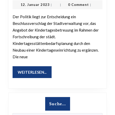
einer
12.
12. Januar 2023
0 Comment
|
|
|
Kita
Januar
2023
im
Der Politik liegt zur Entscheidung ein
ehemaligen
Beschlussverschlag der Stadtverwaltung vor, das
Angebot der Kindertagesbetreuung im Rahmen der
Ärztehaus
Fortschreibung der städt.
des
Kindertagesstättenbedarfsplanung durch den
Porta
Neubau einer Kindertageseinrichtung zu ergänzen.
Berghotels
Die neue
durch
den
WEITERLESEN...
WEITERLESEN...
Christlichen
Schulverein
Minden
e.V.
Suche…