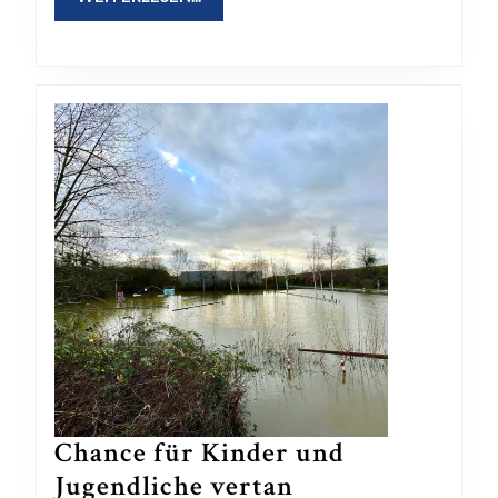
07.05.2024
Chance für Kinder und
Chance
Jugendliche vertan