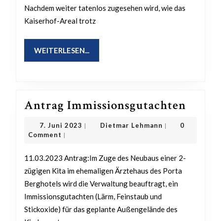
Nachdem weiter tatenlos zugesehen wird, wie das
Kaiserhof-Areal trotz
WEITERLESEN...
WEITERLESEN...
Antra
Antrag Immissionsgutachten
Immis
7.
Dietmar
7. Juni 2023
Dietmar Lehmann
0
|
|
Juni
Lehmann
Comment
|
2023
11.03.2023 Antrag:Im Zuge des Neubaus einer 2-
zügigen Kita im ehemaligen Ärztehaus des Porta
Berghotels wird die Verwaltung beauftragt, ein
Immissionsgutachten (Lärm, Feinstaub und
Stickoxide) für das geplante Außengelände des