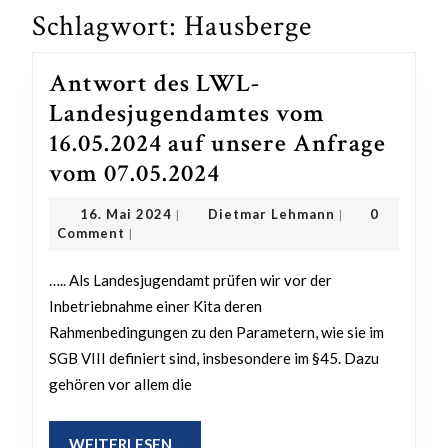
Schlagwort:
Hausberge
Antwort des LWL-
Landesjugendamtes vom
16.05.2024 auf unsere Anfrage
Antwort
vom 07.05.2024
des
16.
Dietmar
16. Mai 2024
Dietmar Lehmann
0
|
|
LWL-
Mai
Lehmann
Comment
|
2024
Landesjugendamtes
….. Als Landesjugendamt prüfen wir vor der
vom
Inbetriebnahme einer Kita deren
16.05.2024
Rahmenbedingungen zu den Parametern, wie sie im
auf
SGB VIII definiert sind, insbesondere im §45. Dazu
unsere
gehören vor allem die
Anfrage
vom
WEITERLESEN...
WEITERLESEN...