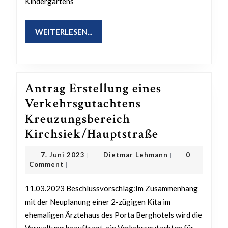
Kindergartens
WEITERLESEN...
WEITERLESEN...
Antrag Erstellung eines
Verkehrsgutachtens
Kreuzungsbereich
Antrag
Kirchsiek/Hauptstraße
Erstellung
7.
Dietmar
7. Juni 2023
Dietmar Lehmann
0
|
|
eines
Juni
Lehmann
Comment
|
2023
Verkehrsgu
11.03.2023 Beschlussvorschlag:Im Zusammenhang
Kreuzungsb
mit der Neuplanung einer 2-zügigen Kita im
Kirchsiek/H
ehemaligen Ärztehaus des Porta Berghotels wird die