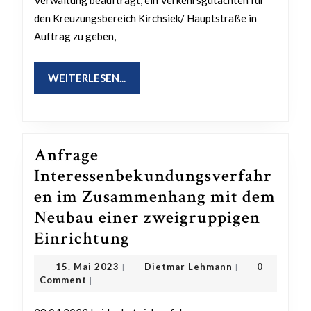
Verwaltung beauftragt, ein Verkehrsgutachten für
den Kreuzungsbereich Kirchsiek/ Hauptstraße in
Auftrag zu geben,
WEITERLESEN...
WEITERLESEN...
Anfrage
Interessenbekundungsverfahr
en im Zusammenhang mit dem
Neubau einer zweigruppigen
Anfrage
Einrichtung
Interessenbekundungs
15.
Dietmar
15. Mai 2023
Dietmar Lehmann
0
|
|
im
Mai
Lehmann
Comment
|
2023
Zusammenhang