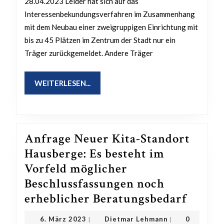
28.04.2023 Leider hat sich auf das
mit
Interessenbekundungsverfahren im Zusammenhang
dem
mit dem Neubau einer zweigruppigen Einrichtung mit
Neubau
bis zu 45 Plätzen im Zentrum der Stadt nur ein
einer
Träger zurückgemeldet. Andere Träger
zweigruppigen
Einrichtung
WEITERLESEN...
WEITERLESEN...
Anfrage Neuer Kita-Standort
Hausberge: Es besteht im
Vorfeld möglicher
Beschlussfassungen noch
Anfra
erheblicher Beratungsbedarf
Neuer
6.
Dietmar
6. März 2023
Dietmar Lehmann
0
|
|