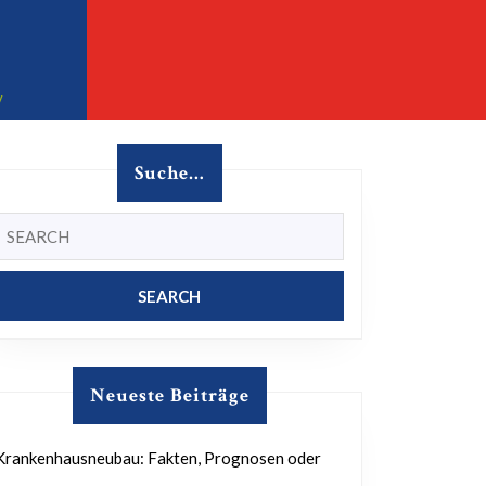
Facebook
Instagram
32457 Porta Westfalica
v
Suche…
Search
for:
Neueste Beiträge
Krankenhausneubau: Fakten, Prognosen oder