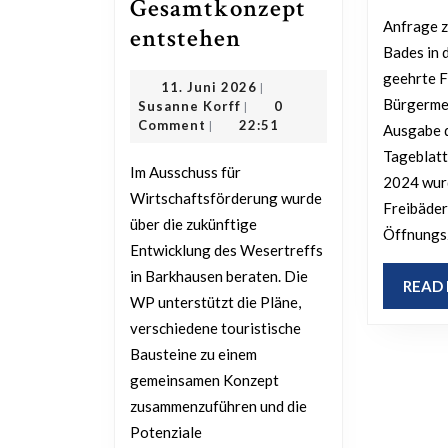
Gesamtkonzept
Anfrage zum Start des Porta
Wesertreff
entstehen
Bades in 
Barkhausen:
geehrte 
11.
11. Juni 2026
|
Aus
Bürgermei
Susanne
Juni
Susanne Korff
0
|
Einzelprojekten
Korff
2026
Comment
22:51
|
Ausgabe 
soll
Tageblatt
Im Ausschuss für
ein
2024 wur
Wirtschaftsförderung wurde
Freibäder
Gesamtkonzept
über die zukünftige
Öffnungs
entstehen
Entwicklung des Wesertreffs
in Barkhausen beraten. Die
READ
WP unterstützt die Pläne,
verschiedene touristische
Bausteine zu einem
gemeinsamen Konzept
zusammenzuführen und die
Potenziale