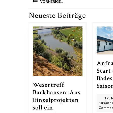
VORHERIGE...
Neueste Beiträge
Previous
post:
Anfr
Start
Bades
Wesertreff
Saiso
Barkhausen: Aus
Einzelprojekten
12. 
Susanne
soll ein
Comme