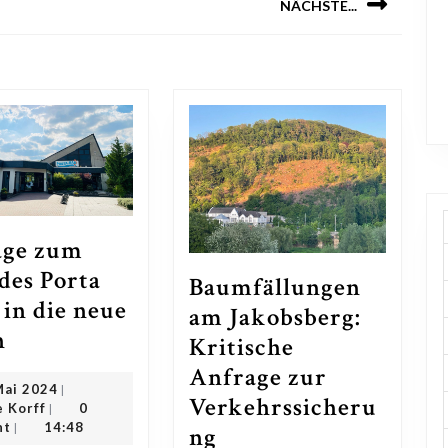
NÄCHSTE...
Next
post:
age zum
 des Porta
Baumfällungen
 in die neue
am Jakobsberg:
Anfrage
n
Kritische
zum
Anfrage zur
12.
Mai 2024
|
Start
Verkehrssicheru
Susanne
Mai
 Korff
0
|
des
Korff
2024
nt
14:48
|
Baumfällungen
ng