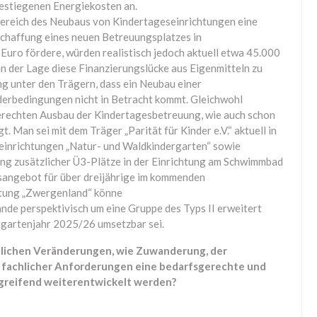
estiegenen Energiekosten an.
Bereich des Neubaus von Kindertageseinrichtungen eine
chaffung eines neuen Betreuungsplatzes in
Euro fördere, würden realistisch jedoch aktuell etwa 45.000
 in der Lage diese Finanzierungslücke aus Eigenmitteln zu
ng unter den Trägern, dass ein Neubau einer
derbedingungen nicht in Betracht kommt. Gleichwohl
erechten Ausbau der Kindertagesbetreuung, wie auch schon
Man sei mit dem Träger „Parität für Kinder e.V.“ aktuell in
seinrichtungen „Natur- und Waldkindergarten“ sowie
ng zusätzlicher Ü3-Plätze in der Einrichtung am Schwimmbad
gsangebot für über dreijährige im kommenden
htung „Zwergenland“ könne
de perspektivisch um eine Gruppe des Typs II erweitert
rgartenjahr 2025/26 umsetzbar sei.
tlichen Veränderungen, wie Zuwanderung, der
 fachlicher Anforderungen eine bedarfsgerechte und
greifend weiterentwickelt werden?