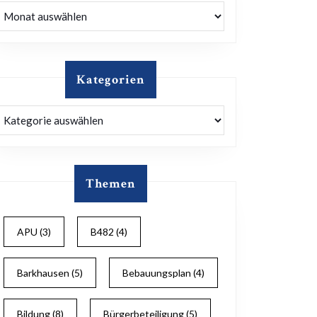
Archiv
Kategorien
Kategorien
Themen
APU
(3)
B482
(4)
Barkhausen
(5)
Bebauungsplan
(4)
Bildung
(8)
Bürgerbeteiligung
(5)