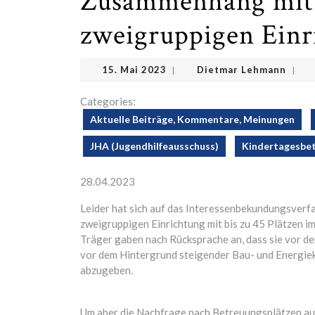
Zusammenhang mit 
zweigruppigen Einr
15.
Diet
15. Mai 2023
Dietmar Lehmann
|
|
Mai
Lehm
2023
Categories:
Aktuelle Beiträge, Kommentare, Meinungen
JHA (Jugendhilfeausschuss)
Kindertagesbe
28.04.2023
Leider hat sich auf das Interessenbekundungsver
zweigruppigen Einrichtung mit bis zu 45 Plätzen i
Träger gaben nach Rücksprache an, dass sie vor d
vor dem Hintergrund steigender Bau- und Energiek
abzugeben.
Um aber die Nachfrage nach Betreuungsplätzen auc