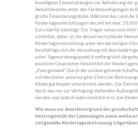
bewilligten Einmalzahlungen zur Abfederung der g
Aktuell bestehe unter den Förderbedingungen im 
große Finanzierungslücke. Während das Land die S
Kindertageseinrichtungen derzeit mit max. 33.000 
Euro hierfür benötigt. Die Träger sehen sich nicht
schließen, daher ist die aktuell herrschende Meinu
Kindertageseinrichtung unter den derzeitigen För
beschäftige sich die Verwaltung mit dem bedarfsg
unter Tagesordnungspunkt 6 umfangreich dargelegt. 
positiven Gesprächen hinsichtlich der Kindertage
„Zwergenland“. Durch die vorübergehende Schaffu
soll den bisher unversorgten Eltern ein Betreuun
Kindergartenjahr unterbreitet werden. Die Einric
durch das neu zur Verfügung stehenden Außengelän
werden, was jedoch wahrscheinlich erst zum Kinde
Wie muss vor dem Hintergrund der gesellschaf
Heterogenität der Lebenslagen sowie weiterer
zeitgemäße Kindertagesbetreuung trägerüber