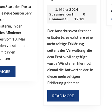
Porta
am
Bades
1.
1. März 2024
|
Jakobsberg:
die neue Saison Sehr
Susanne
März
Susanne Korff
0
|
in
Kritische
Korff
2024
Comment
12:41
Frau
|
die
Anfrage
sterin, In der
Der Ausschussvorsitzende
neue
des Mindener
zur
erläuterte, es existiere eine
Saison
es vom 10. Mai
Verkehrssicherung
mehrseitige Erklärung
den verschiedene
seitens der Verwaltung, die
 mit ihren
dem Protokoll angefügt
zeiten
wurde Wir stellen hier noch
einmal die Antworten dar. In
READ
 MORE
dieser mehrseitigen
MORE
Erklärung geht man
READ
READ MORE
MORE