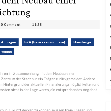
dem Neubau einer
ichtung
mar
0 Comment
11:28
|
ann
Anfragen
BZA (Bezirksausschüsse)
Hausberge
treuung
fahren im Zusammenhang mit dem Neubau einer
m Zentrum der Stadt nur ein Träger zurückgemeldet. Andere
em Hintergrund der aktuellen Finanzierungsmöglichkeiten und
osten nicht in der Lage waren, ein entsprechendes Angebot
h in Zukunft decken zu können, müssen freie Träger und