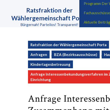
Skip
Programm Der W
to
Ratsfraktion der
Fachausschüsse
content
Wählergemeinschaft Porta
Skip
Aktuelle Beitr
to
Bürgernah! Parteilos! Transparent!
content
Ratsfraktion der Wählergemeinschaft Porta
Anfragen
,
BZA (Bezirksausschüsse)
,
Ha
Kindertagesbetreuung
Anfrage Interessenbekundungsverfahren im 
Einrichtung
Anfrage Interessen