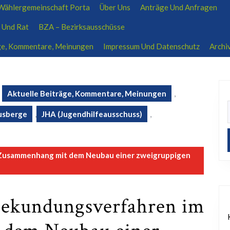
ählergemeinschaft Porta
Über Uns
Anträge Und Anfragen
ratsfraktion-wp@outlook.de
01704639207
 Und Rat
BZA – Bezirksausschüsse
äge, Kommentare, Meinungen
Impressum Und Datenschutz
Archi
Aktuelle Beiträge, Kommentare, Meinungen
,
usberge
,
JHA (Jugendhilfeausschuss)
,
Zusammenhang mit dem Neubau einer zweigruppigen
bekundungsverfahren im