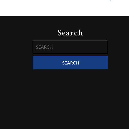
Search
Search
for: