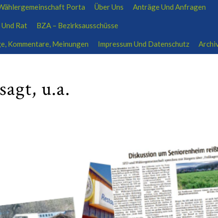
ählergemeinschaft Porta
Über Uns
Anträge Und Anfragen
ratsfraktion-wp@outlook.de
01704639207
 Und Rat
BZA – Bezirksausschüsse
äge, Kommentare, Meinungen
Impressum Und Datenschutz
Archi
agt, u.a.