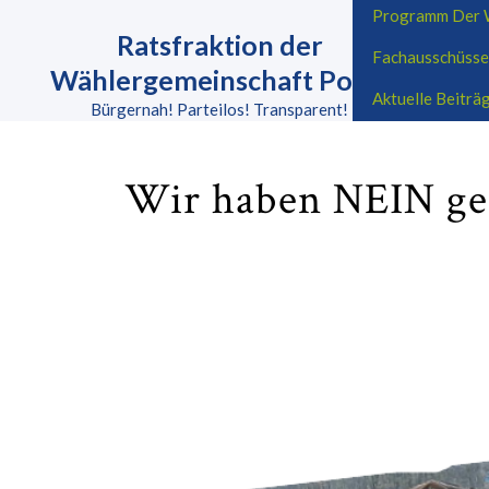
Skip
Programm Der W
to
Ratsfraktion der
Fachausschüsse
content
Wählergemeinschaft Porta
Skip
Aktuelle Beitr
to
Bürgernah! Parteilos! Transparent!
content
Wir haben NEIN ges