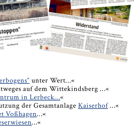
erbogens“
unter Wert…«
htweges auf dem Wittekindsberg …«
entrum in Lerbeck…
«
nutzung der Gesamtanlage
Kaiserhof
…«
et Voßhagen
…«
eserwiesen
…«