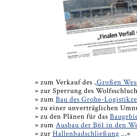
» zum Verkauf des
„Großen Wes
» zur Sperrung des Wolfsschluc
» zum
Bau des Grohe-Logistikz
» zu einer unverträglichen Um
» zu den Plänen für das
Baugebi
» zum
Ausbau der B61 in den W
» zur
Hallenbadschließung
…«