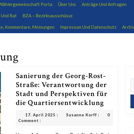
ählergemeinschaft Porta
Über Uns
Anträge Und Anfragen
ratsfraktion-wp@outlook.de
01704639207
 Und Rat
BZA – Bezirksausschüsse
äge, Kommentare, Meinungen
Impressum Und Datenschutz
Archi
rung
Sanierung der Georg-Rost-
S
Straße: Verantwortung der
fo
Stadt und Perspektiven für
Sanieru
die Quartiersentwicklung
der
17.
Susanne
17. April 2025
Susanne Korff
0
|
|
Georg-
April
Korff
Comment
|
2025
Rost-