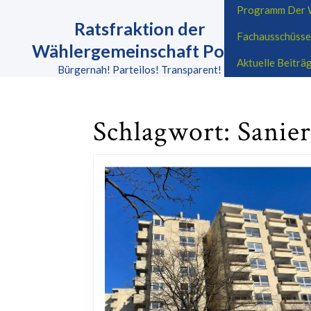
Skip
Programm Der W
to
Ratsfraktion der
Fachausschüsse
content
Wählergemeinschaft Porta
Skip
Aktuelle Beitr
to
Bürgernah! Parteilos! Transparent!
content
Schlagwort:
Sanie