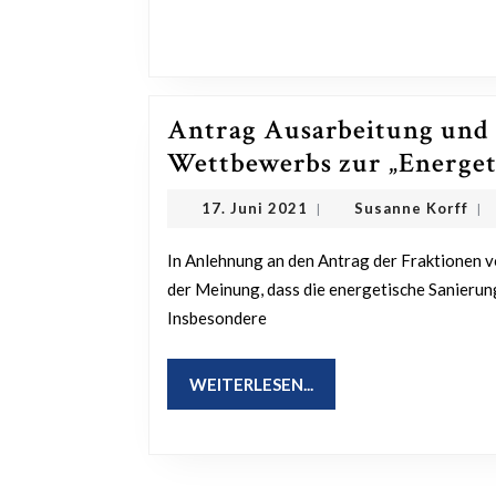
Antrag Ausarbeitung und
Wettbewerbs zur „Energet
17.
Su
17. Juni 2021
Susanne Korff
|
|
Juni
Kor
2021
In Anlehnung an den Antrag der Fraktionen von SPD, CDU und FDP vom 21.06.2021 ist auch die WP
der Meinung, dass die energetische Sanieru
Insbesondere
WEITERLESEN...
WEITERLESEN...