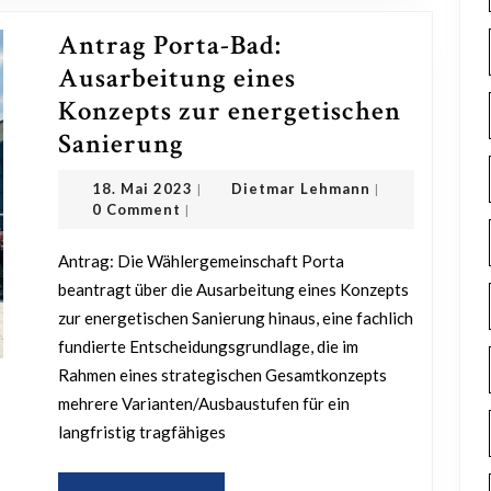
Bereichen
Antrag Porta-Bad:
Sport,
Ausarbeitung eines
Jugend
Konzepts zur energetischen
und
Antrag
Sanierung
Kultur“
Porta-
18.
Dietmar
18. Mai 2023
Dietmar Lehmann
|
|
Bad:
Mai
Lehmann
0 Comment
|
2023
Ausarbeitung
Antrag: Die Wählergemeinschaft Porta
eines
beantragt über die Ausarbeitung eines Konzepts
Konzepts
zur energetischen Sanierung hinaus, eine fachlich
zur
fundierte Entscheidungsgrundlage, die im
energetischen
Rahmen eines strategischen Gesamtkonzepts
Sanierung
mehrere Varianten/Ausbaustufen für ein
langfristig tragfähiges