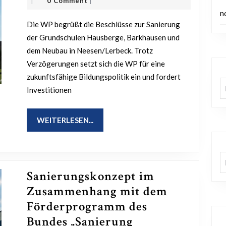
Beschlüsse
Dezember
Korff
0 Comment
|
|
2024
–
n
Die WP begrüßt die Beschlüsse zur Sanierung
Sanierung
der Grundschulen Hausberge, Barkhausen und
und
dem Neubau in Neesen/Lerbeck. Trotz
Neubau
Verzögerungen setzt sich die WP für eine
der
zukunftsfähige Bildungspolitik ein und fordert
A
Grundschulen
Investitionen
WEITERLESEN...
WEITERLESEN...
K
Sanierungskonzept im
Zusammenhang mit dem
Förderprogramm des
Bundes „Sanierung