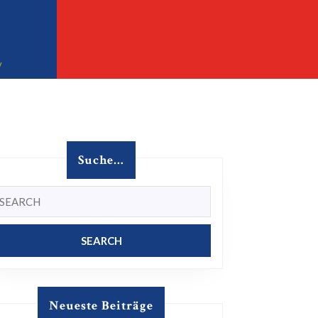
Facebook
Instagram
32457 Porta Westfalica
v
Suche…
earch
r:
ng
Neueste Beiträge