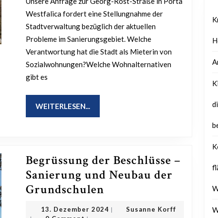
Unsere Anfrage zur Georg-Rost-Straße in Porta
Straße:
Westfalica fordert eine Stellungnahme der
Verantw
K
Stadtverwaltung bezüglich der aktuellen
der
Probleme im Sanierungsgebiet. Welche
H
Stadt
Verantwortung hat die Stadt als Mieterin von
und
A
Sozialwohnungen?Welche Wohnalternativen
Perspekt
gibt es
K
für
d
WEITERLESEN...
die
WEITERLESEN...
Quartie
b
K
Begrüssung der Beschlüsse –
f
Sanierung und Neubau der
Begrüssung
Grundschulen
W
der
13.
Susanne
13. Dezember 2024
Susanne Korff
W
|