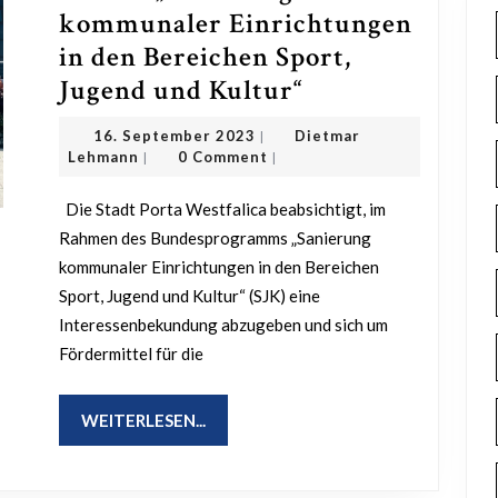
kommunaler Einrichtungen
in den Bereichen Sport,
Sanierungskon
Jugend und Kultur“
im
16.
16. September 2023
Dietmar
|
Zusammenhan
Dietmar
September
Lehmann
0 Comment
|
|
Lehmann
2023
mit
Die Stadt Porta Westfalica beabsichtigt, im
dem
Rahmen des Bundesprogramms „Sanierung
Förderprogra
kommunaler Einrichtungen in den Bereichen
des
Sport, Jugend und Kultur“ (SJK) eine
Bundes
Interessenbekundung abzugeben und sich um
„Sanierung
Fördermittel für die
kommunaler
Einrichtungen
WEITERLESEN...
WEITERLESEN...
in
den