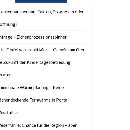
ortung
rankenhausneubau: Fakten, Prognosen oder
offnung?
nfrage – Eichenprozessionsspinner
iven
ita-Gipfel wird reaktiviert – Gemeinsam über
ie Zukunft der Kindertagesbetreuung
rsentwicklung
eraten
ommunale Wärmeplanung – Keine
lächendeckende Fernwärme in Porta
estfalica
eserfähre: Chance für die Region – aber