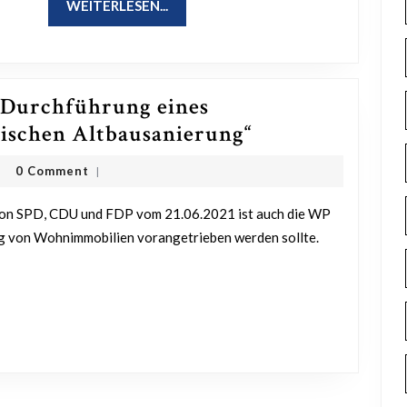
WEITERLESEN...
WEITERLESEN...
 Durchführung eines
Antrag
ischen Altbausanierung“
Ausarbeitung
sanne
0 Comment
|
und
ff
Durchführung
eines
ng von Wohnimmobilien vorangetrieben werden sollte.
Wettbewerbs
zur
„Energetischen
Altbausanieru