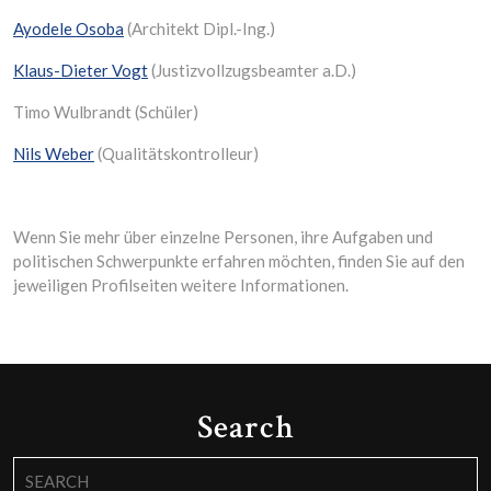
Ayodele Osoba
(Architekt Dipl.-Ing.)
Klaus-Dieter Vogt
(Justizvollzugsbeamter a.D.)
Timo Wulbrandt (Schüler)
Nils Weber
(Qualitätskontrolleur)
Wenn Sie mehr über einzelne Personen, ihre Aufgaben und
politischen Schwerpunkte erfahren möchten, finden Sie auf den
jeweiligen Profilseiten weitere Informationen.
Search
Search