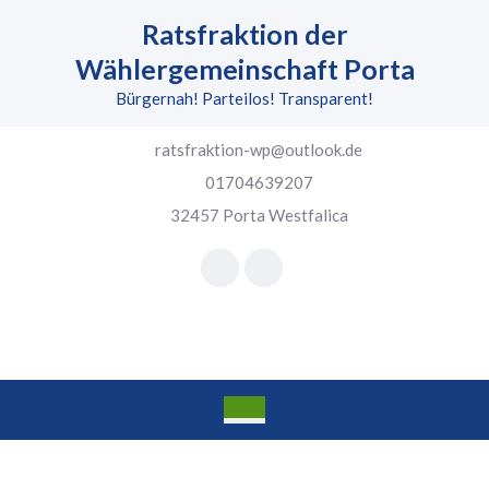
Skip
Ratsfraktion der
to
content
Wählergemeinschaft Porta
Skip
Bürgernah! Parteilos! Transparent!
to
content
ratsfraktion-wp@outlook.de
01704639207
32457 Porta Westfalica
Facebook
Instagram
Open
Button