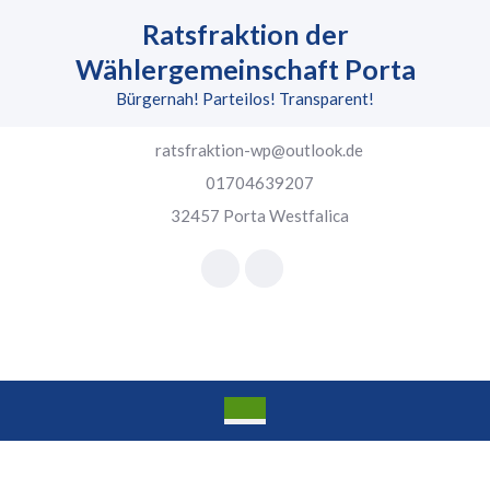
Skip
Ratsfraktion der
to
content
Wählergemeinschaft Porta
Skip
Bürgernah! Parteilos! Transparent!
to
content
ratsfraktion-wp@outlook.de
01704639207
32457 Porta Westfalica
Facebook
Instagram
Open
Button