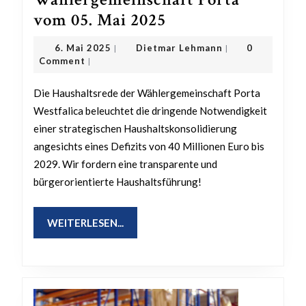
Haushaltsrede
vom 05. Mai 2025
der
6.
Dietmar
6. Mai 2025
Dietmar Lehmann
0
|
|
Wählergemeinsch
Mai
Lehmann
Comment
|
2025
Porta
Die Haushaltsrede der Wählergemeinschaft Porta
vom
Westfalica beleuchtet die dringende Notwendigkeit
05.
einer strategischen Haushaltskonsolidierung
Mai
angesichts eines Defizits von 40 Millionen Euro bis
2025
2029. Wir fordern eine transparente und
bürgerorientierte Haushaltsführung!
WEITERLESEN...
WEITERLESEN...