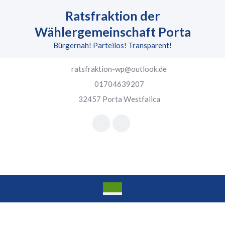
Skip
Ratsfraktion der
to
content
Wählergemeinschaft Porta
Skip
Bürgernah! Parteilos! Transparent!
to
content
ratsfraktion-wp@outlook.de
01704639207
32457 Porta Westfalica
Facebook
Instagram
Open
Button