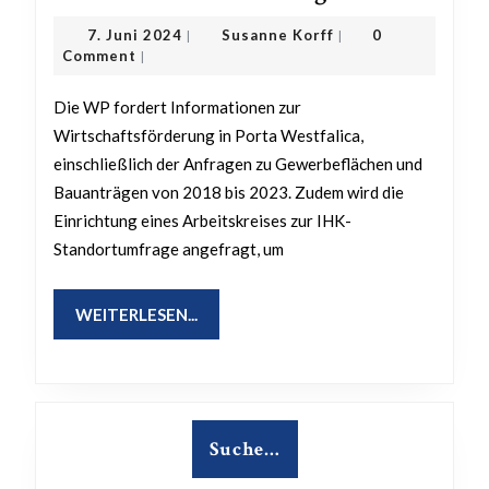
zu
7.
Susanne
7. Juni 2024
Susanne Korff
0
|
|
Unternehme
Juni
Korff
Comment
|
2024
für
Die WP fordert Informationen zur
gewerbliche
Wirtschaftsförderung in Porta Westfalica,
Bau-
einschließlich der Anfragen zu Gewerbeflächen und
und
Bauanträgen von 2018 bis 2023. Zudem wird die
Gebäudefläc
Einrichtung eines Arbeitskreises zur IHK-
bei
Standortumfrage angefragt, um
der
städtischen
WEITERLESEN...
WEITERLESEN...
Wirtschafts
Suche…