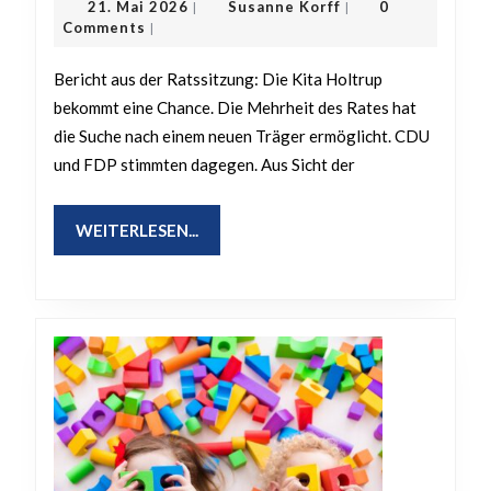
21.
Susanne
21. Mai 2026
Susanne Korff
0
|
|
Mehrheit
Mai
Korff
Comments
|
2026
ermöglicht
Bericht aus der Ratssitzung: Die Kita Holtrup
Trägersuche
bekommt eine Chance. Die Mehrheit des Rates hat
–
die Suche nach einem neuen Träger ermöglicht. CDU
CDU
und FDP stimmten dagegen. Aus Sicht der
und
FDP
WEITERLESEN...
WEITERLESEN...
stimmen
dagegen