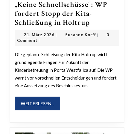
„Keine Schnellschüsse“: WP
fordert Stopp der Kita-
„Keine
Schließung in Holtrup
Schnellschüss
21.
Susanne
21. März 2026
Susanne Korff
0
|
|
WP
März
Korff
Comment
|
2026
fordert
Die geplante Schließung der Kita Holtrup wirft
Stopp
grundlegende Fragen zur Zukunft der
der
Kinderbetreuung in Porta Westfalica auf. Die WP
Kita-
warnt vor vorschnellen Entscheidungen und fordert
Schließung
eine Aussetzung des Beschlusses, um
in
Holtrup
WEITERLESEN...
WEITERLESEN...