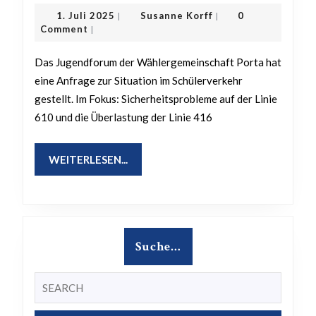
zur
1.
Susanne
1. Juli 2025
Susanne Korff
0
|
|
Sicherstellung
Juli
Korff
Comment
|
2025
eines
Das Jugendforum der Wählergemeinschaft Porta hat
sicheren
eine Anfrage zur Situation im Schülerverkehr
Schülertransports
gestellt. Im Fokus: Sicherheitsprobleme auf der Linie
auf
610 und die Überlastung der Linie 416
der
Buslinie
WEITERLESEN...
WEITERLESEN...
610
und
Verstärkung
der
Suche…
Buslinie
416
Search
for: