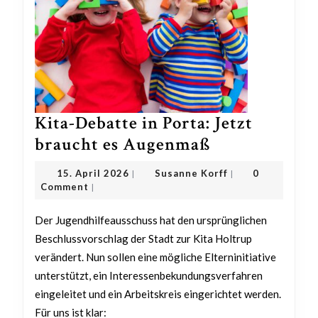
Kita-Debatte in Porta: Jetzt
Kita-
braucht es Augenmaß
Debatte
15.
Susanne
15. April 2026
Susanne Korff
0
|
|
in
April
Korff
Comment
|
2026
Porta:
Der Jugendhilfeausschuss hat den ursprünglichen
Jetzt
Beschlussvorschlag der Stadt zur Kita Holtrup
braucht
verändert. Nun sollen eine mögliche Elterninitiative
es
unterstützt, ein Interessenbekundungsverfahren
Augenmaß
eingeleitet und ein Arbeitskreis eingerichtet werden.
Für uns ist klar: