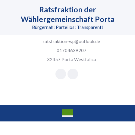
Skip
Ratsfraktion der
to
content
Wählergemeinschaft Porta
Skip
Bürgernah! Parteilos! Transparent!
to
content
ratsfraktion-wp@outlook.de
01704639207
32457 Porta Westfalica
Facebook
Instagram
Open
Button