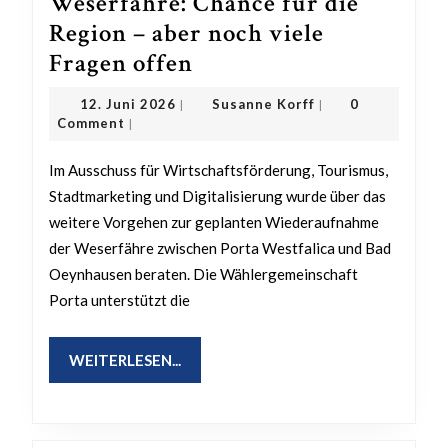
Weserfähre: Chance für die
Region – aber noch viele
Weserfähre:
Fragen offen
Chance
12.
Susanne
12. Juni 2026
Susanne Korff
0
|
|
für
Juni
Korff
Comment
|
2026
die
Im Ausschuss für Wirtschaftsförderung, Tourismus,
Region
Stadtmarketing und Digitalisierung wurde über das
–
weitere Vorgehen zur geplanten Wiederaufnahme
aber
der Weserfähre zwischen Porta Westfalica und Bad
noch
Oeynhausen beraten. Die Wählergemeinschaft
viele
Porta unterstützt die
Fragen
offen
WEITERLESEN...
WEITERLESEN...