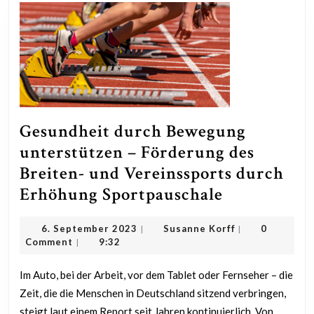
Gesundheit durch Bewegung
unterstützen – Förderung des
Breiten- und Vereinssports durch
Gesundheit
Erhöhung Sportpauschale
durch
6.
Susanne
6. September 2023
Susanne Korff
0
|
|
Bewegung
September
Korff
Comment
9:32
|
unterstütz
2023
–
Im Auto, bei der Arbeit, vor dem Tablet oder Fernseher – die
Zeit, die die Menschen in Deutschland sitzend verbringen,
Förderung
steigt laut einem Report seit Jahren kontinuierlich. Von