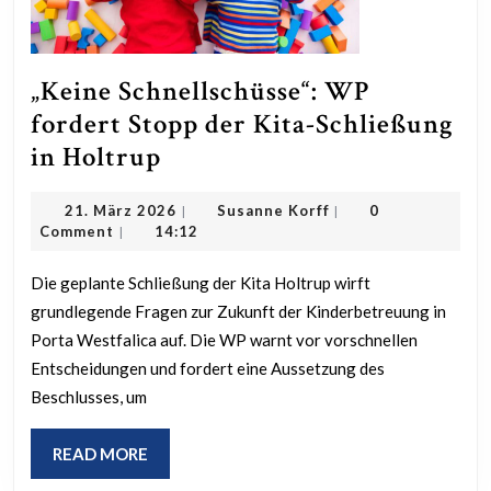
„Keine Schnellschüsse“: WP
fordert Stopp der Kita-Schließung
„Keine
in Holtrup
Schnellschüsse“:
21.
Susanne
21. März 2026
Susanne Korff
0
|
|
WP
März
Korff
Comment
14:12
|
fordert
2026
Stopp
Die geplante Schließung der Kita Holtrup wirft
grundlegende Fragen zur Zukunft der Kinderbetreuung in
der
Porta Westfalica auf. Die WP warnt vor vorschnellen
Kita-
Entscheidungen und fordert eine Aussetzung des
Schließung
Beschlusses, um
in
Holtrup
READ
READ MORE
MORE