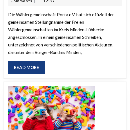
November
Korff
Comments
12:37
|
sich
2023
gemeinsame
Die Wählergemeinschaft Porta e.V. hat sich offiziell der
gemeinsamen Stellungnahme der Freien
Stellungnah
Wählergemeinschaften im Kreis Minden-Lübbecke
zu
angeschlossen. In einem gemeinsamen Schreiben,
Mühlenkreis
unterzeichnet von verschiedenen politischen Akteuren,
an
darunter dem Bürger-Bündnis Minden,
READ
READ MORE
MORE