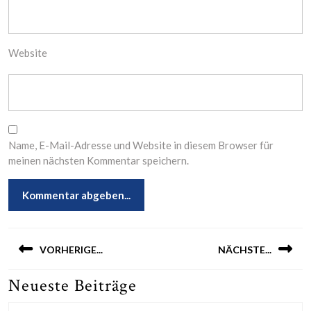
Website
Name, E-Mail-Adresse und Website in diesem Browser für
meinen nächsten Kommentar speichern.
Beitragsnavigation
VORHERIGE...
NÄCHSTE...
Neueste Beiträge
Previous
Next
post:
post: