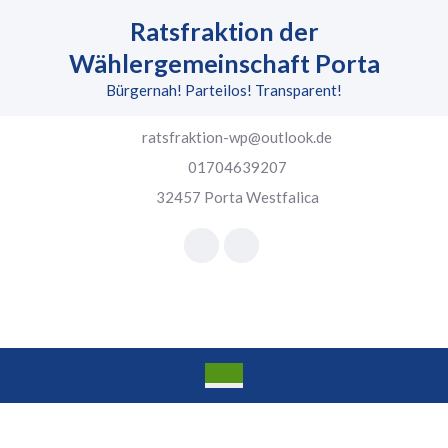
Skip
Ratsfraktion der
to
content
Wählergemeinschaft Porta
Skip
Bürgernah! Parteilos! Transparent!
to
content
ratsfraktion-wp@outlook.de
01704639207
32457 Porta Westfalica
Facebook
Instagram
Open
Button