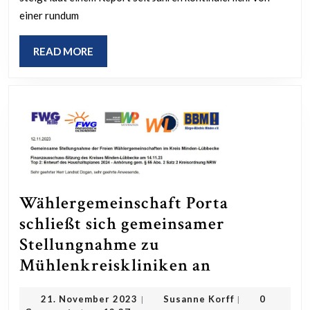
des
einer rundum
Breiten-
und
READ
READ MORE
Vereinsspor
MORE
durch
Erhöhung
Sportpausc
Wählergemeinschaft Porta
schließt sich gemeinsamer
Stellungnahme zu
Wählergemei
Mühlenkreiskliniken an
Porta
21.
Susanne
21. November 2023
Susanne Korff
0
|
|
schließt