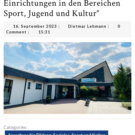
Einrichtungen in den Bereichen
Sport, Jugend und Kultur“
16.
Dietmar
16. September 2023
Dietmar Lehmann
0
|
|
September
Lehmann
Comment
15:31
|
2023
Categories:
Ausschuss für Bildung, Soziales, Sport und Kultur