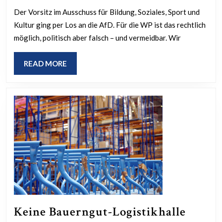
Bil
Der Vorsitz im Ausschuss für Bildung, Soziales, Sport und
Kultur ging per Los an die AfD. Für die WP ist das rechtlich
–
möglich, politisch aber falsch – und vermeidbar. Wir
WP
übt
READ
READ MORE
deu
MORE
Kri
an
CD
un
SP
Keine Bauerngut-Logistikhalle