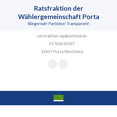
Skip
Ratsfraktion der
to
content
Wählergemeinschaft Porta
Skip
Bürgernah! Parteilos! Transparent!
to
content
ratsfraktion-wp@outlook.de
01704639207
32457 Porta Westfalica
Facebook
Instagram
Open
Button