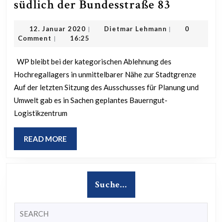
Keine
südlich der Bundesstraße 83
Bauerngu
12.
Dietmar
12. Januar 2020
Dietmar Lehmann
0
|
|
Logistikh
Januar
Lehmann
Comment
16:25
|
südlich
2020
der
WP bleibt bei der kategorischen Ablehnung des
Hochregallagers in unmittelbarer Nähe zur Stadtgrenze
Bundesst
Auf der letzten Sitzung des Ausschusses für Planung und
83
Umwelt gab es in Sachen geplantes Bauerngut-
Logistikzentrum
READ
READ MORE
MORE
Suche…
Search
for: