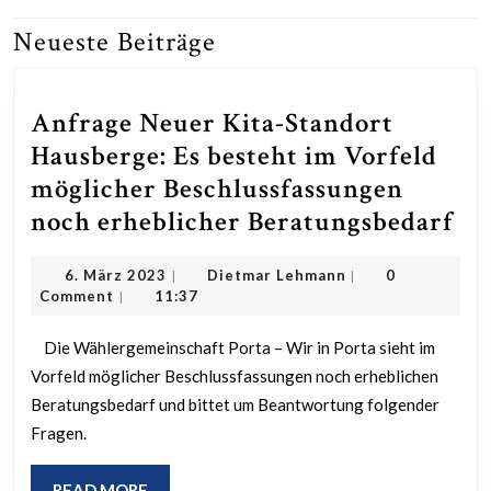
Neueste Beiträge
Previous
Next
post:
post:
Anfrage Neuer Kita-Standort
Hausberge: Es besteht im Vorfeld
möglicher Beschlussfassungen
An
noch erheblicher Beratungsbedarf
Ne
6.
Dietmar
6. März 2023
Dietmar Lehmann
0
|
|
Kit
März
Lehmann
Comment
11:37
|
St
2023
Ha
Die Wählergemeinschaft Porta – Wir in Porta sieht im
Vorfeld möglicher Beschlussfassungen noch erheblichen
Es
Beratungsbedarf und bittet um Beantwortung folgender
be
Fragen.
im
Vo
READ
READ MORE