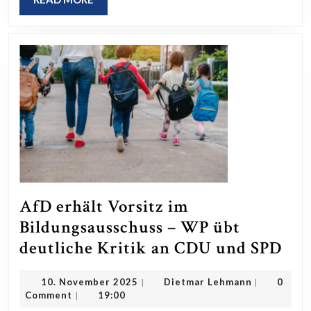
mö
MORE
Be
no
er
Be
AfD erhält Vorsitz im
Bildungsausschuss – WP übt
Af
deutliche Kritik an CDU und SPD
erh
10.
Dietmar
10. November 2025
Dietmar Lehmann
0
|
|
Vor
November
Lehmann
Comment
19:00
|
im
2025