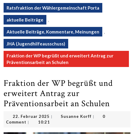
Ratsfraktion der Wählergemeinschaft Porta
aktuelle Beiträge
,
Aktuelle Beiträge, Kommentare, Meinungen
,
JHA (Jugendhilfeausschuss)
Fraktion der WP begrüßt und erweitert Antrag zur
Präventionsarbeit an Schulen
Fraktion der WP begrüßt und
erweitert Antrag zur
Präventionsarbeit an Schulen
22.
Susanne
22. Februar 2025
Susanne Korff
0
|
|
Februar
Korff
Comment
10:21
|
2025