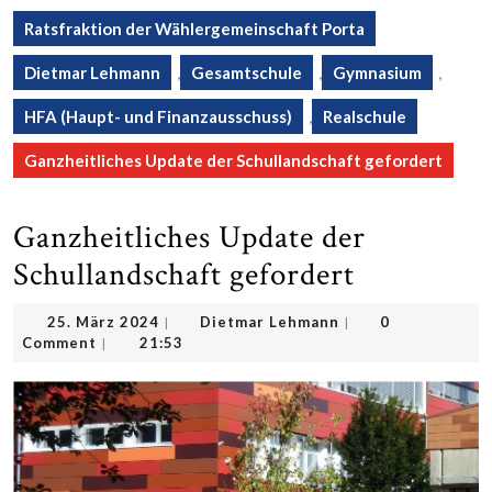
Ratsfraktion der Wählergemeinschaft Porta
Dietmar Lehmann
,
Gesamtschule
,
Gymnasium
,
HFA (Haupt- und Finanzausschuss)
,
Realschule
Ganzheitliches Update der Schullandschaft gefordert
Ganzheitliches Update der
Schullandschaft gefordert
25.
Dietmar
25. März 2024
Dietmar Lehmann
0
|
|
März
Lehmann
Comment
21:53
|
2024