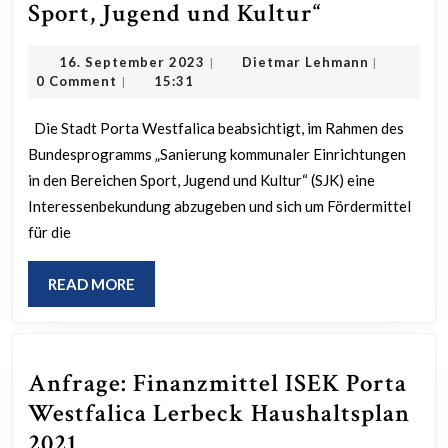
Sanierung
Sport, Jugend und Kultur“
im
16.
Dietmar
16. September 2023
Dietmar Lehmann
|
|
Zusammen
September
Lehmann
0 Comment
15:31
|
mit
2023
dem
Die Stadt Porta Westfalica beabsichtigt, im Rahmen des
Bundesprogramms „Sanierung kommunaler Einrichtungen
Förderpro
in den Bereichen Sport, Jugend und Kultur“ (SJK) eine
des
Interessenbekundung abzugeben und sich um Fördermittel
Bundes
für die
„Sanierung
kommunal
READ
READ MORE
MORE
Einrichtun
in
den
Anfrage: Finanzmittel ISEK Porta
Bereichen
Westfalica Lerbeck Haushaltsplan
Sport,
Anfrage:
2021