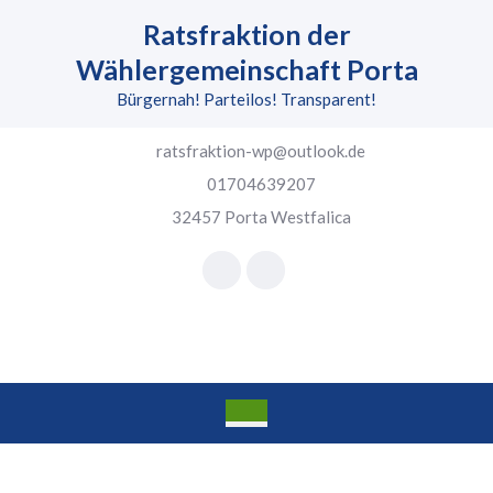
Skip
Ratsfraktion der
to
content
Wählergemeinschaft Porta
Skip
Bürgernah! Parteilos! Transparent!
to
content
ratsfraktion-wp@outlook.de
01704639207
32457 Porta Westfalica
Facebook
Instagram
Open
Button