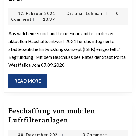
Jugend
Finanzmittel
und
12.
Dietmar
12. Februar 2021
Dietmar Lehmann
0
|
|
ISEK
Februar
Lehmann
Comment
10:37
|
Kultur“
Porta
2021
Westfalica
Aus welchem Grund sind keine Finanzmittel im derzeit
aktuellen Haushaltsentwurf 2021 für das integrierte
Lerbeck
städtebauliche Entwicklungskonzept (ISEK) eingestellt?
Haushaltsplan
Begründung: Mit dem Beschluss des Rates der Stadt Porta
2021
Westfalica vom 07.09.2020
READ
READ MORE
MORE
Beschaffung von mobilen
Beschaffung
Luftfilteranlagen
von
30.
30. Dezember 2021
0 Comment
|
|
|