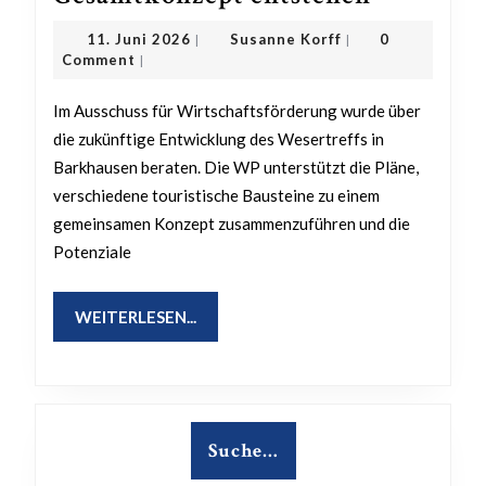
Barkhaus
11.
Susanne
11. Juni 2026
Susanne Korff
0
|
|
Aus
Juni
Korff
Comment
|
2026
Einzelpr
Im Ausschuss für Wirtschaftsförderung wurde über
soll
die zukünftige Entwicklung des Wesertreffs in
ein
Barkhausen beraten. Die WP unterstützt die Pläne,
Gesamtk
verschiedene touristische Bausteine zu einem
entstehe
gemeinsamen Konzept zusammenzuführen und die
Potenziale
WEITERLESEN...
WEITERLESEN...
Suche…