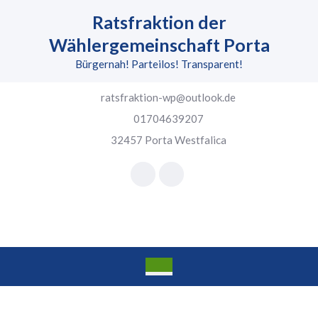
Skip
Ratsfraktion der
to
content
Wählergemeinschaft Porta
Skip
Bürgernah! Parteilos! Transparent!
to
content
ratsfraktion-wp@outlook.de
01704639207
32457 Porta Westfalica
Facebook
Instagram
Open
Button