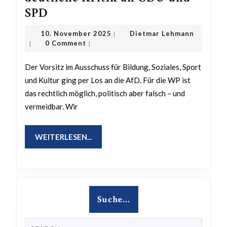
AfD
SPD
erhält
10.
Dietmar
10. November 2025
Dietmar Lehmann
|
Vorsitz
November
Lehmann
0 Comment
|
|
2025
im
Der Vorsitz im Ausschuss für Bildung, Soziales, Sport
Bildungsausschuss
und Kultur ging per Los an die AfD. Für die WP ist
–
das rechtlich möglich, politisch aber falsch – und
WP
vermeidbar. Wir
übt
deutliche
WEITERLESEN...
WEITERLESEN...
Kritik
an
CDU
und
Suche…
SPD
Search