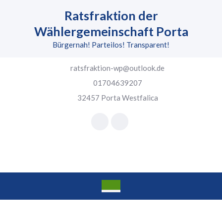
Skip
Ratsfraktion der
to
content
Wählergemeinschaft Porta
Skip
Bürgernah! Parteilos! Transparent!
to
content
ratsfraktion-wp@outlook.de
01704639207
32457 Porta Westfalica
Facebook
Instagram
Open
Button