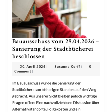
Bauausschuss vom 29.04.2026 –
Sanierung der Stadtbücherei
Bauausschuss
beschlossen
vom
30.
Susanne
30. April 2026
Susanne Korff
0
|
|
29.04.2026
April
Korff
Comment
|
2026
–
Im Bauausschuss wurde die Sanierung der
Sanierung
Stadtbücherei am bisherigen Standort auf den Weg
der
gebracht. Aus unserer Sicht bleiben jedoch wichtige
Stadtbücherei
Fragen offen: Eine nachvollziehbare Diskussion über
beschlossen
Alternativstandorte, Folgekosten und ein