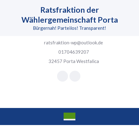
Skip
Ratsfraktion der
to
content
Wählergemeinschaft Porta
Skip
Bürgernah! Parteilos! Transparent!
to
content
ratsfraktion-wp@outlook.de
01704639207
32457 Porta Westfalica
Facebook
Instagram
Open
Button