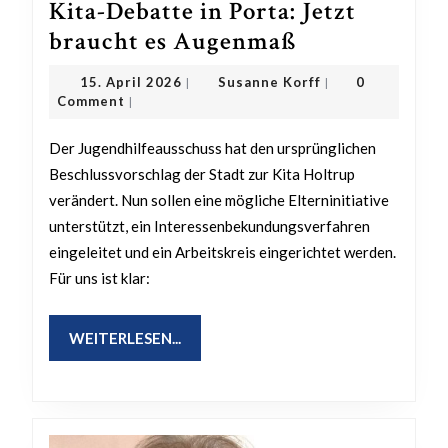
Kita-Debatte in Porta: Jetzt
Kita-
braucht es Augenmaß
Debatte
15.
Susanne
15. April 2026
Susanne Korff
0
|
|
in
April
Korff
Comment
|
2026
Porta:
Der Jugendhilfeausschuss hat den ursprünglichen
Jetzt
Beschlussvorschlag der Stadt zur Kita Holtrup
braucht
verändert. Nun sollen eine mögliche Elterninitiative
es
unterstützt, ein Interessenbekundungsverfahren
Augenmaß
eingeleitet und ein Arbeitskreis eingerichtet werden.
Für uns ist klar:
WEITERLESEN...
WEITERLESEN...