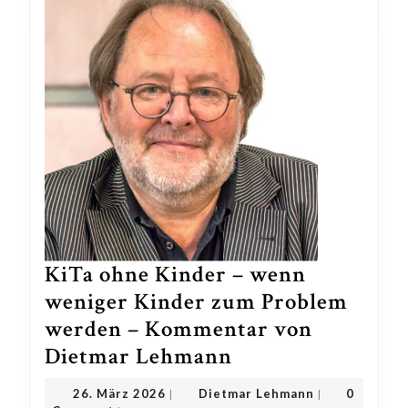
KiTa ohne Kinder – wenn
weniger Kinder zum Problem
werden – Kommentar von
KiTa
Dietmar Lehmann
ohne
26.
Dietmar
26. März 2026
Dietmar Lehmann
0
|
|