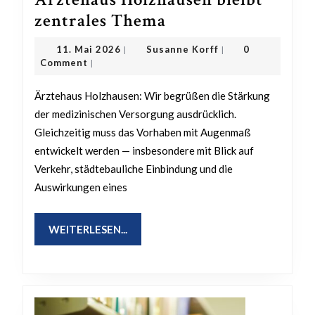
Aus
zentrales Thema
dem
11.
Susanne
11. Mai 2026
Susanne Korff
0
|
|
Ausschuss
Mai
Korff
Comment
|
2026
APUK:
Ärztehaus Holzhausen: Wir begrüßen die Stärkung
Ärztehaus
der medizinischen Versorgung ausdrücklich.
Holzhausen
Gleichzeitig muss das Vorhaben mit Augenmaß
bleibt
entwickelt werden — insbesondere mit Blick auf
zentrales
Verkehr, städtebauliche Einbindung und die
Thema
Auswirkungen eines
WEITERLESEN...
WEITERLESEN...