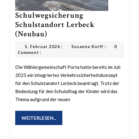
Schulwegsicherung
Schulstandort Lerbeck
Schulwegsicherung
(Neubau)
Schulstandort
5.
Susanne
5. Februar 2026
Susanne Korff
0
|
|
Lerbeck
Februar
Korff
Comment
|
2026
(Neubau)
Die Wählergemeinschaft Porta hatte bereits im Juli
2025 ein integriertes Verkehrssicherheitskonzept
für den Schulstandort Lerbeck beantragt. Trotz der
Bedeutung für den Schulalltag der Kinder wird das
Thema aufgrund der neuen
WEITERLESEN...
WEITERLESEN...