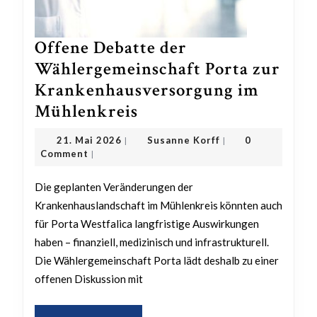
Offene Debatte der
Wählergemeinschaft Porta zur
Krankenhausversorgung im
Offene
Mühlenkreis
Debatte
21.
Susanne
21. Mai 2026
Susanne Korff
0
|
|
der
Mai
Korff
Comment
|
2026
Wählergemeinschaft
Die geplanten Veränderungen der
Porta
Krankenhauslandschaft im Mühlenkreis könnten auch
zur
für Porta Westfalica langfristige Auswirkungen
Krankenhausversorg
haben – finanziell, medizinisch und infrastrukturell.
im
Die Wählergemeinschaft Porta lädt deshalb zu einer
Mühlenkreis
offenen Diskussion mit