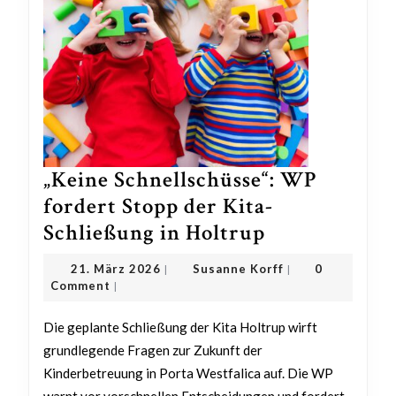
„Keine Schnellschüsse“: WP
fordert Stopp der Kita-
„Keine
Schließung in Holtrup
Schnellschüss
21.
Susanne
21. März 2026
Susanne Korff
0
|
|
WP
März
Korff
Comment
|
2026
fordert
Die geplante Schließung der Kita Holtrup wirft
Stopp
grundlegende Fragen zur Zukunft der
der
Kinderbetreuung in Porta Westfalica auf. Die WP
Kita-