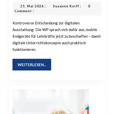
18.05.2026:
21.
Susanne
21. Mai 2026
Susanne Korff
0
|
|
Fortschreibung
Mai
Korff
Comment
|
2026
der
Kontroverse Entscheidung zur digitalen
Medienentwicklu
Ausstattung: Die WP sprach sich dafür aus, mobile
/
Endgeräte für Lehrkräfte jetzt zu beschaffen – damit
mobile
digitale Unterrichtskonzepte auch praktisch
Endgeräte
funktionieren.
WEITERLESEN...
WEITERLESEN...