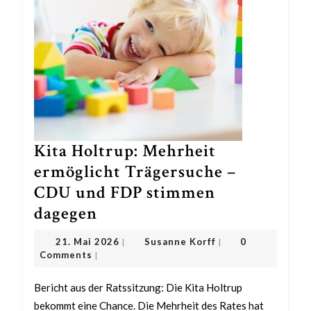
Kita Holtrup: Mehrheit
ermöglicht Trägersuche –
CDU und FDP stimmen
Kita
dagegen
Holtrup:
21.
Susanne
21. Mai 2026
Susanne Korff
0
|
|
Mehrheit
Mai
Korff
Comments
|
2026
ermöglicht
Bericht aus der Ratssitzung: Die Kita Holtrup
Trägersuche
bekommt eine Chance. Die Mehrheit des Rates hat