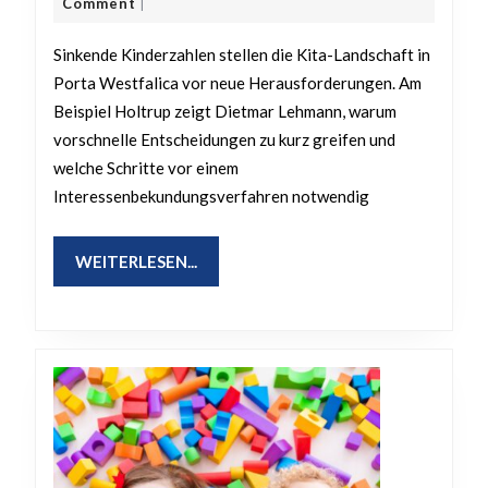
Kinder
März
Lehmann
Comment
|
2026
–
Sinkende Kinderzahlen stellen die Kita-Landschaft in
wenn
Porta Westfalica vor neue Herausforderungen. Am
weniger
Beispiel Holtrup zeigt Dietmar Lehmann, warum
Kinder
vorschnelle Entscheidungen zu kurz greifen und
zum
welche Schritte vor einem
Problem
Interessenbekundungsverfahren notwendig
werden
–
WEITERLESEN...
WEITERLESEN...
Kommentar
von
Dietmar
Lehmann