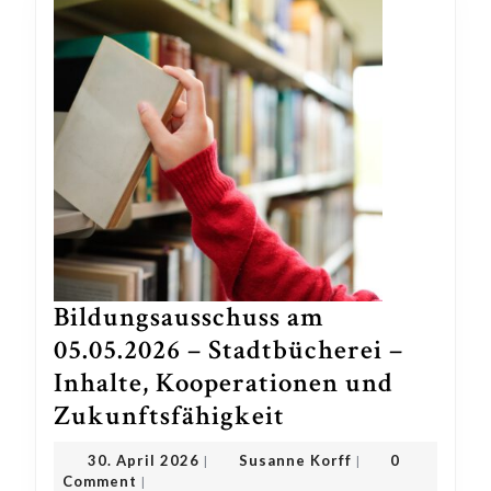
Bildungsausschuss am
05.05.2026 – Stadtbücherei –
Inhalte, Kooperationen und
Bildungsausschu
Zukunftsfähigkeit
am
30.
Susanne
30. April 2026
Susanne Korff
0
|
|
05.05.2026
April
Korff
Comment
|