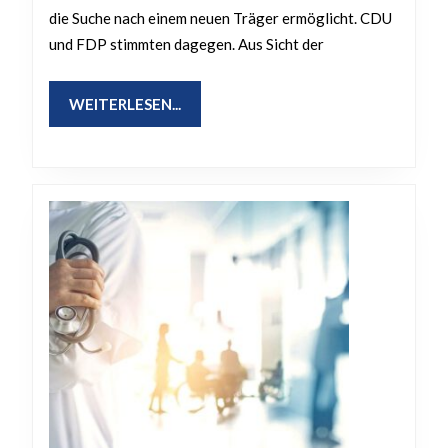
–
die Suche nach einem neuen Träger ermöglicht. CDU
CDU
und FDP stimmten dagegen. Aus Sicht der
und
FDP
WEITERLESEN...
WEITERLESEN...
stimmen
dagegen