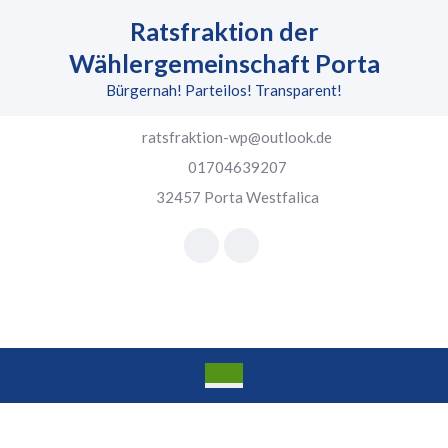
Skip
Ratsfraktion der
to
content
Wählergemeinschaft Porta
Skip
Bürgernah! Parteilos! Transparent!
to
content
ratsfraktion-wp@outlook.de
01704639207
32457 Porta Westfalica
Facebook
Instagram
Open
Button