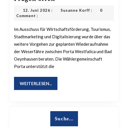
Chance
12.
Susanne
12. Juni 2026
Susanne Korff
0
|
|
für
Juni
Korff
Comment
|
2026
die
Im Ausschuss für Wirtschaftsförderung, Tourismus,
Region
Stadtmarketing und Digitalisierung wurde über das
–
weitere Vorgehen zur geplanten Wiederaufnahme
aber
der Weserfähre zwischen Porta Westfalica und Bad
noch
Oeynhausen beraten. Die Wählergemeinschaft
viele
Porta unterstützt die
Fragen
offen
WEITERLESEN...
WEITERLESEN...
Suche…