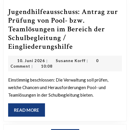
Jugendhilfeausschuss: Antrag zur
Prüfung von Pool- bzw.
Teamlösungen im Bereich der
Schulbegleitung /
Jugendhilfeaussc
Eingliederungshilfe
Antrag
10.
Susanne
10. Juni 2026
Susanne Korff
0
|
|
zur
Juni
Korff
Comment
10:08
|
Prüfung
2026
von
Einstimmig beschlossen: Die Verwaltung soll prüfen,
welche Chancen und Herausforderungen Pool- und
Pool-
Teamlösungen in der Schulbegleitung bieten.
bzw.
Teamlösungen
READ
READ MORE
im
MORE
Bereich