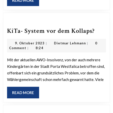
READ MORE
MORE
KiTa-
KiTa- System vor dem Kollaps?
Syste
9.
Dietmar
9. Oktober 2023
Dietmar Lehmann
0
|
|
vor
Oktober
Lehmann
Comment
8:24
|
dem
2023
Kollap
Mit der aktuellen AWO-Insolvenz, von der auch mehrere
Kindergärten in der Stadt Porta Westfalica betroffen sind,
offenbart sich ein grundsätzliches Problem, vor dem die
Wählergemeinschaft schon mehrfach gewarnt hatte. Viele
READ
READ MORE
MORE