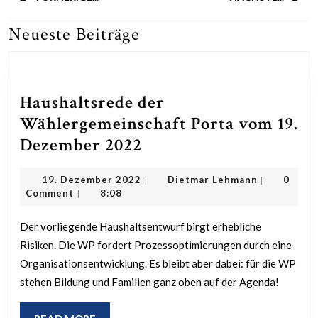
Neueste Beiträge
Previous
Next
post:
post:
Haushaltsrede der
Wählergemeinschaft Porta vom 19.
Haushaltsrede
Dezember 2022
der
19.
Dietmar
19. Dezember 2022
Dietmar Lehmann
0
|
|
Wählergemeinschaft
Dezember
Lehmann
Comment
8:08
|
Porta
2022
vom
Der vorliegende Haushaltsentwurf birgt erhebliche
Risiken. Die WP fordert Prozessoptimierungen durch eine
19.
Organisationsentwicklung. Es bleibt aber dabei: für die WP
Dezember
stehen Bildung und Familien ganz oben auf der Agenda!
2022
READ