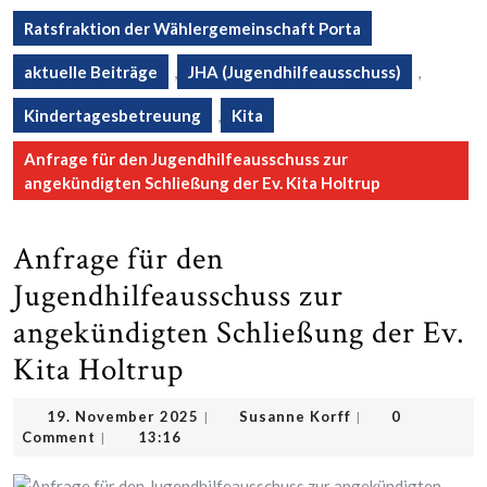
Ratsfraktion der Wählergemeinschaft Porta
aktuelle Beiträge
,
JHA (Jugendhilfeausschuss)
,
Kindertagesbetreuung
,
Kita
Anfrage für den Jugendhilfeausschuss zur
angekündigten Schließung der Ev. Kita Holtrup
Anfrage für den
Jugendhilfeausschuss zur
angekündigten Schließung der Ev.
Kita Holtrup
19.
Susanne
19. November 2025
Susanne Korff
0
|
|
November
Korff
Comment
13:16
|
2025