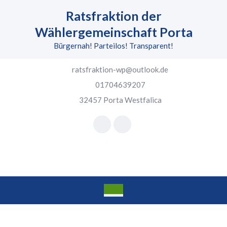
Skip
Ratsfraktion der
to
content
Wählergemeinschaft Porta
Skip
Bürgernah! Parteilos! Transparent!
to
content
ratsfraktion-wp@outlook.de
01704639207
32457 Porta Westfalica
Facebook
Instagram
Open
Button