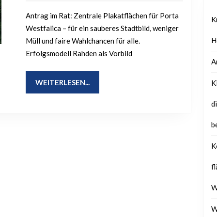
2025
Plakatflächen
Antrag im Rat: Zentrale Plakatflächen für Porta
zur
K
Westfalica – für ein sauberes Stadtbild, weniger
Koordinierung
H
Müll und faire Wahlchancen für alle.
der
Erfolgsmodell Rahden als Vorbild
Wahlwerbung
A
im
WEITERLESEN...
WEITERLESEN...
K
öffentlichen
d
Raum
b
K
f
W
W