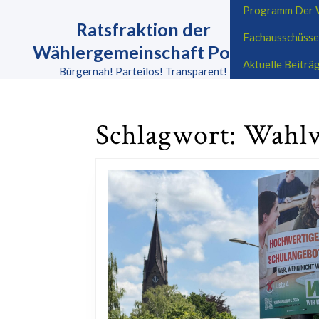
Skip
Programm Der W
to
Ratsfraktion der
Fachausschüsse
content
Wählergemeinschaft Porta
Skip
Aktuelle Beitr
to
Bürgernah! Parteilos! Transparent!
content
Schlagwort:
Wahl