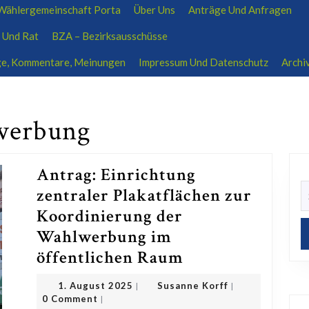
ählergemeinschaft Porta
Über Uns
Anträge Und Anfragen
ratsfraktion-wp@outlook.de
01704639207
 Und Rat
BZA – Bezirksausschüsse
äge, Kommentare, Meinungen
Impressum Und Datenschutz
Archi
werbung
Antrag: Einrichtung
S
zentraler Plakatflächen zur
fo
Koordinierung der
Wahlwerbung im
Antrag:
öffentlichen Raum
Einrichtung
1.
Susanne
1. August 2025
Susanne Korff
|
|
zentraler
August
Korff
0 Comment
|