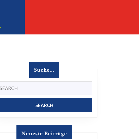
Facebook
Instagram
32457 Porta Westfalica
v
Suche…
earch
r:
Neueste Beiträge