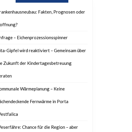
rankenhausneubau: Fakten, Prognosen oder
offnung?
nfrage – Eichenprozessionsspinner
ita-Gipfel wird reaktiviert – Gemeinsam über
ie Zukunft der Kindertagesbetreuung
eraten
ommunale Wärmeplanung – Keine
lächendeckende Fernwärme in Porta
estfalica
eserfähre: Chance für die Region – aber