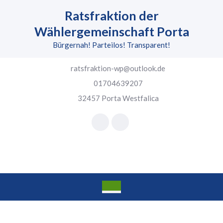
Skip
Ratsfraktion der
to
content
Wählergemeinschaft Porta
Skip
Bürgernah! Parteilos! Transparent!
to
content
ratsfraktion-wp@outlook.de
01704639207
32457 Porta Westfalica
Facebook
Instagram
Open
Button