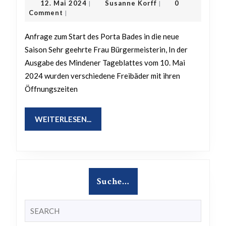
12.
Susanne
12. Mai 2024
Susanne Korff
0
|
|
Start
Mai
Korff
Comment
|
2024
des
Anfrage zum Start des Porta Bades in die neue
Porta
Saison Sehr geehrte Frau Bürgermeisterin, In der
Bades
Ausgabe des Mindener Tageblattes vom 10. Mai
in
2024 wurden verschiedene Freibäder mit ihren
die
Öffnungszeiten
neue
Saison
WEITERLESEN...
WEITERLESEN...
Suche…
Search
for: