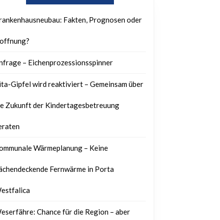
rankenhausneubau: Fakten, Prognosen oder
offnung?
nfrage – Eichenprozessionsspinner
ita-Gipfel wird reaktiviert – Gemeinsam über
ie Zukunft der Kindertagesbetreuung
eraten
ommunale Wärmeplanung – Keine
lächendeckende Fernwärme in Porta
estfalica
eserfähre: Chance für die Region – aber