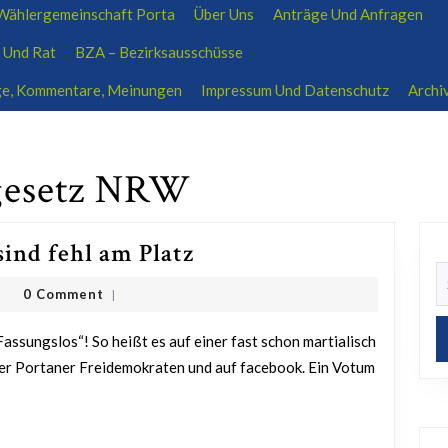
ählergemeinschaft Porta
Über Uns
Anträge Und Anfragen
ratsfraktion-wp@outlook.de
01704639207
 Und Rat
BZA – Bezirksausschüsse
äge, Kommentare, Meinungen
Impressum Und Datenschutz
Archi
gesetz NRW
Martialische
sind fehl am Platz
S
Bildcollagen
sanne
fo
0 Comment
|
sind
rff
fehl
am
er Portaner Freidemokraten und auf facebook. Ein Votum
Platz