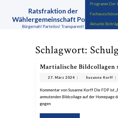
Skip
Programm Der W
to
Ratsfraktion der
Fachausschüsse
content
Wählergemeinschaft Porta
Skip
Aktuelle Beitr
to
Bürgernah! Parteilos! Transparent!
content
Schlagwort:
Schul
Martialische Bildcollagen 
27.
Su
27. März 2024
Susanne Korff
|
|
März
Ko
2024
Kommentar von Susanne Korff Die FDP ist „Fassungslos“! So heißt es auf einer fast schon martialisch
anmutenden Bildcollage auf der Homepage d
gegen