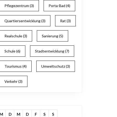
Pflegezentrum
(3)
Porta-Bad
(4)
Quartiersentwicklung
(3)
Rat
(3)
Realschule
(3)
Sanierung
(5)
Schule
(6)
Stadtentwicklung
(7)
Tourismus
(4)
Umweltschutz
(3)
Verkehr
(3)
M
D
M
D
F
S
S