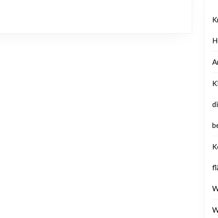
K
H
A
K
d
b
K
f
W
W