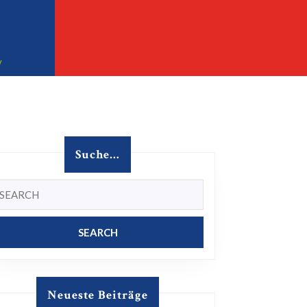
Facebook
Instagram
32457 Porta Westfalica
v
Suche…
earch
r:
Neueste Beiträge