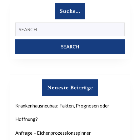
Zukunft
Suche…
Search
for:
Neueste Beiträge
Krankenhausneubau: Fakten, Prognosen oder
Hoffnung?
Anfrage – Eichenprozessionsspinner