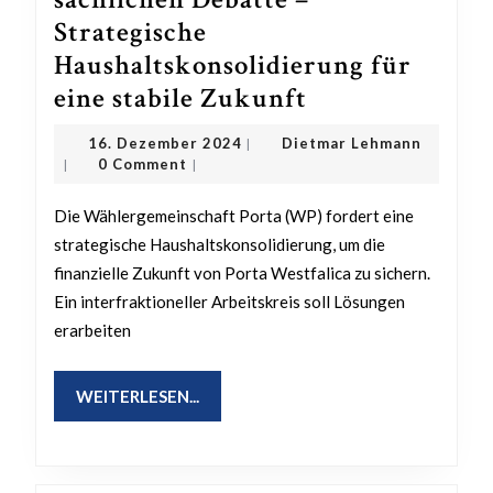
Strategische
Haushaltskonsolidierung für
WP
eine stabile Zukunft
fordert
16.
Dietmar
16. Dezember 2024
Dietmar Lehmann
|
Rückkehr
Dezember
Lehmann
0 Comment
|
|
2024
zur
Die Wählergemeinschaft Porta (WP) fordert eine
sachlichen
strategische Haushaltskonsolidierung, um die
Debatte
finanzielle Zukunft von Porta Westfalica zu sichern.
–
Ein interfraktioneller Arbeitskreis soll Lösungen
Strategische
erarbeiten
Haushaltskons
für
WEITERLESEN...
WEITERLESEN...
eine
stabile