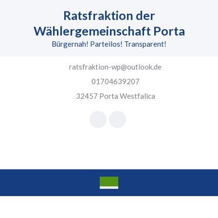
Skip
Ratsfraktion der
to
content
Wählergemeinschaft Porta
Skip
Bürgernah! Parteilos! Transparent!
to
content
ratsfraktion-wp@outlook.de
01704639207
32457 Porta Westfalica
Facebook
Instagram
Open
Button