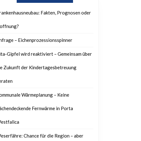
rankenhausneubau: Fakten, Prognosen oder
offnung?
nfrage – Eichenprozessionsspinner
ita-Gipfel wird reaktiviert – Gemeinsam über
ie Zukunft der Kindertagesbetreuung
eraten
ommunale Wärmeplanung – Keine
lächendeckende Fernwärme in Porta
estfalica
eserfähre: Chance für die Region – aber