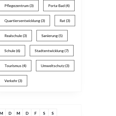
Pflegezentrum
(3)
Porta-Bad
(4)
Quartiersentwicklung
(3)
Rat
(3)
Realschule
(3)
Sanierung
(5)
Schule
(6)
Stadtentwicklung
(7)
Tourismus
(4)
Umweltschutz
(3)
Verkehr
(3)
M
D
M
D
F
S
S