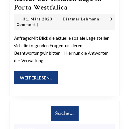
Anfrage
Porta Westfalica
zum
31.
Dietmar
31. März 2023
Dietmar Lehmann
0
|
|
Ausschuss
März
Lehmann
Comment
|
2023
für
Anfrage:Mit Blick die aktuelle soziale Lage stellen
Bildung,
sich die folgenden Fragen, um deren
Soziales,
Beantwortungwir bitten: Hier nun die Antworten
Sport
der Verwaltung:
und
Kultur
WEITERLESEN...
WEITERLESEN...
zur
sozialen
Lage
in
Suche…
Porta
Westfalica
Search