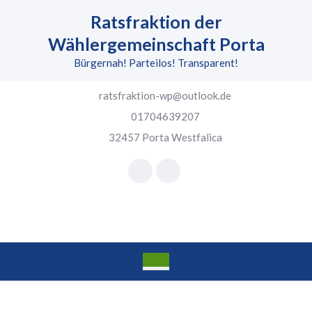
Skip
Ratsfraktion der
to
content
Wählergemeinschaft Porta
Skip
Bürgernah! Parteilos! Transparent!
to
content
ratsfraktion-wp@outlook.de
01704639207
32457 Porta Westfalica
Facebook
Instagram
Open
Button