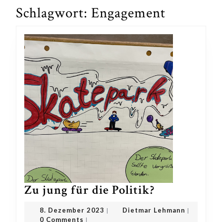
Schlagwort:
Engagement
Zu
Zu jung für die Politik?
jung
8.
Dietmar
8. Dezember 2023
Dietmar Lehmann
|
|
für
Dezember
Lehmann
0 Comments
|