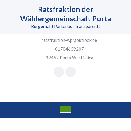
Skip
Ratsfraktion der
to
content
Wählergemeinschaft Porta
Skip
Bürgernah! Parteilos! Transparent!
to
content
ratsfraktion-wp@outlook.de
01704639207
32457 Porta Westfalica
Facebook
Instagram
Open
Button