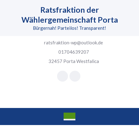
Skip
Ratsfraktion der
to
content
Wählergemeinschaft Porta
Skip
Bürgernah! Parteilos! Transparent!
to
content
ratsfraktion-wp@outlook.de
01704639207
32457 Porta Westfalica
Facebook
Instagram
Open
Button