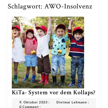
Schlagwort:
AWO-Insolvenz
KiTa
KiTa- System vor dem Kollaps?
Sys
9.
Dietmar
9. Oktober 2023
Dietmar Lehmann
|
|
vor
Oktober
Lehmann
0 Comment
|