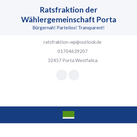
Skip
Ratsfraktion der
to
content
Wählergemeinschaft Porta
Skip
Bürgernah! Parteilos! Transparent!
to
content
ratsfraktion-wp@outlook.de
01704639207
32457 Porta Westfalica
Facebook
Instagram
Open
Button