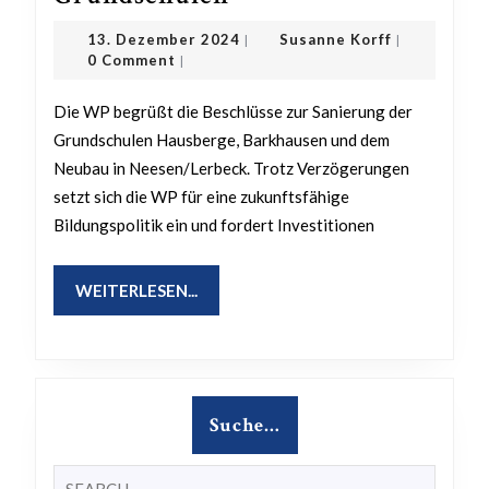
der
13.
Susanne
13. Dezember 2024
Susanne Korff
|
|
Beschlüsse
Dezember
Korff
0 Comment
|
2024
–
Die WP begrüßt die Beschlüsse zur Sanierung der
Sanierung
Grundschulen Hausberge, Barkhausen und dem
und
Neubau in Neesen/Lerbeck. Trotz Verzögerungen
Neubau
setzt sich die WP für eine zukunftsfähige
der
Bildungspolitik ein und fordert Investitionen
Grundschulen
WEITERLESEN...
WEITERLESEN...
Suche…
Search