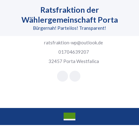
Skip
Ratsfraktion der
to
content
Wählergemeinschaft Porta
Skip
Bürgernah! Parteilos! Transparent!
to
content
ratsfraktion-wp@outlook.de
01704639207
32457 Porta Westfalica
Facebook
Instagram
Open
Button