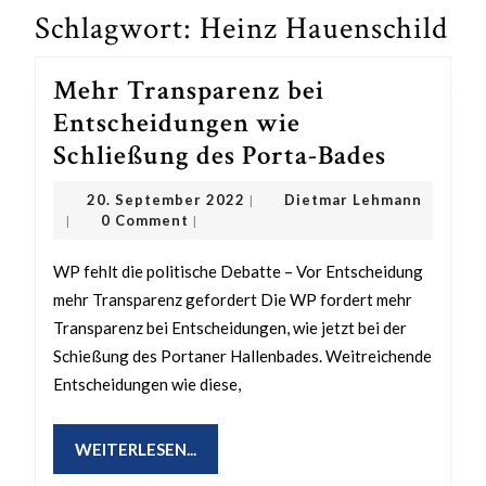
Schlagwort:
Heinz Hauenschild
Mehr Transparenz bei
Entscheidungen wie
Mehr
Schließung des Porta-Bades
Transpa
20.
20. September 2022
Dietmar Lehmann
|
bei
Dietmar
September
0 Comment
|
|
Lehmann
2022
Entsche
WP fehlt die politische Debatte – Vor Entscheidung
wie
mehr Transparenz gefordert Die WP fordert mehr
Schließ
Transparenz bei Entscheidungen, wie jetzt bei der
des
Schießung des Portaner Hallenbades. Weitreichende
Porta-
Entscheidungen wie diese,
Bades
WEITERLESEN...
WEITERLESEN...