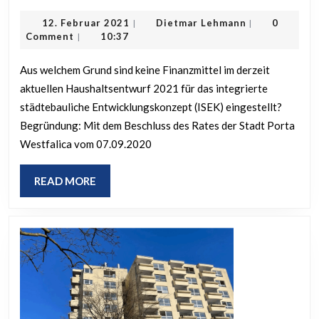
Finanzmittel
12.
Dietmar
12. Februar 2021
Dietmar Lehmann
0
|
|
ISEK
Februar
Lehmann
Comment
10:37
|
Porta
2021
Westfalica
Aus welchem Grund sind keine Finanzmittel im derzeit
aktuellen Haushaltsentwurf 2021 für das integrierte
Lerbeck
städtebauliche Entwicklungskonzept (ISEK) eingestellt?
Haushaltsplan
Begründung: Mit dem Beschluss des Rates der Stadt Porta
2021
Westfalica vom 07.09.2020
READ
READ MORE
MORE