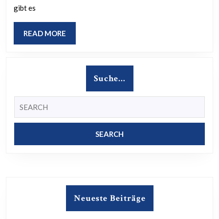
und
gibt es
Perspektiven
für
READ
READ MORE
MORE
die
Quartiersentw
Suche…
Search
for:
Neueste Beiträge