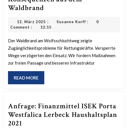
Anfrage
Waldbrand
zum
12.
Susanne
12. März 2025
Susanne Korff
0
|
|
Brandschutz
März
Korff
Comment
12:15
|
und
2025
Zugänglichkeit
Der Waldbrand am Wolfsschluchtweg zeigte
Zugänglichkeitsprobleme für Rettungskräfte. Versperrte
des
Wege verzögerten den Einsatz. Wir fordern Maßnahmen
Wolfsschluchtwegs
zur freien Passage und besseren Infrastruktur
–
Konsequenzen
READ
READ MORE
aus
MORE
dem
Waldbrand
Anfrage: Finanzmittel ISEK Porta
Westfalica Lerbeck Haushaltsplan
Anfrage:
2021