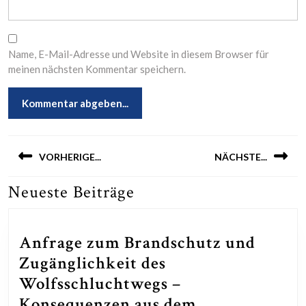
Name, E-Mail-Adresse und Website in diesem Browser für
meinen nächsten Kommentar speichern.
Beitragsnavigation
VORHERIGE...
NÄCHSTE...
Neueste Beiträge
Previous
Next
post:
post:
Anfrage zum Brandschutz und
Zugänglichkeit des
Wolfsschluchtwegs –
Konsequenzen aus dem