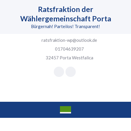
Skip
Ratsfraktion der
to
content
Wählergemeinschaft Porta
Skip
Bürgernah! Parteilos! Transparent!
to
content
ratsfraktion-wp@outlook.de
01704639207
32457 Porta Westfalica
Facebook
Instagram
Open
Button