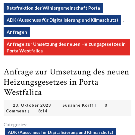
Ratsfraktion der Wählergemeinschaft Porta
ADK (Ausschuss für Digitalisierung und Klimaschutz)
,
Anfragen
Anfrage zur Umsetzung des neuen Heizungsgesetzes in
Porta Westfalica
Anfrage zur Umsetzung des neuen
Heizungsgesetzes in Porta
Westfalica
23.
Susanne
23. Oktober 2023
Susanne Korff
0
|
|
Oktober
Korff
Comment
8:14
|
2023
Categories:
ADK (Ausschuss für Digitalisierung und Klimaschutz)