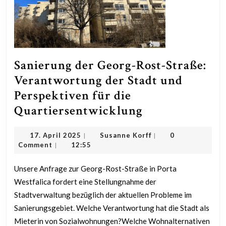
Sanierung der Georg-Rost-Straße:
Verantwortung der Stadt und
Perspektiven für die
Sanierung
Quartiersentwicklung
der
17.
Susanne
17. April 2025
Susanne Korff
0
|
|
Georg-
April
Korff
Comment
12:55
|
Rost-
2025
Straße:
Unsere Anfrage zur Georg-Rost-Straße in Porta
Westfalica fordert eine Stellungnahme der
Verantwortun
Stadtverwaltung bezüglich der aktuellen Probleme im
der
Sanierungsgebiet. Welche Verantwortung hat die Stadt als
Stadt
Mieterin von Sozialwohnungen?Welche Wohnalternativen