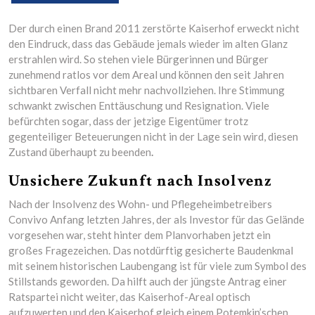
Der durch einen Brand 2011 zerstörte Kaiserhof erweckt nicht
den Eindruck, dass das Gebäude jemals wieder im alten Glanz
erstrahlen wird. So stehen viele Bürgerinnen und Bürger
zunehmend ratlos vor dem Areal und können den seit Jahren
sichtbaren Verfall nicht mehr nachvollziehen. Ihre Stimmung
schwankt zwischen Enttäuschung und Resignation. Viele
befürchten sogar, dass der jetzige Eigentümer trotz
gegenteiliger Beteuerungen nicht in der Lage sein wird, diesen
Zustand überhaupt zu beenden
.
Unsichere Zukunft nach Insolvenz
Nach der Insolvenz des Wohn- und Pflegeheimbetreibers
Convivo Anfang letzten Jahres, der als Investor für das Gelände
vorgesehen war, steht hinter dem Planvorhaben jetzt ein
großes Fragezeichen. Das notdürftig gesicherte Baudenkmal
mit seinem historischen Laubengang ist für viele zum Symbol des
Stillstands geworden. Da hilft auch der jüngste Antrag einer
Ratspartei nicht weiter, das Kaiserhof-Areal optisch
aufzuwerten und den Kaiserhof gleich einem Potemkin’schen