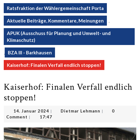
Ratsfraktion der Wählergemeinschaft Porta
Aktuelle Beiträge, Kommentare, Meinungen
,
APUK (Ausschuss für Planung und Umwelt- und
Klimaschutz)
,
BZA III - Barkhausen
Kaiserhof: Finalen Verfall endlich stoppen!
Kaiserhof: Finalen Verfall endlich
stoppen!
14.
Dietmar
14. Januar 2024
Dietmar Lehmann
0
|
|
Januar
Lehmann
Comment
17:47
|
2024