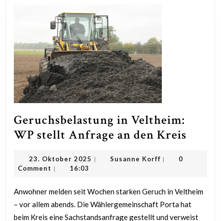
Geruchsbelastung in Veltheim:
Geruc
WP stellt Anfrage an den Kreis
in
23.
Susanne
23. Oktober 2025
Susanne Korff
0
|
|
Velth
Oktober
Korff
Comment
16:03
|
WP
2025
stellt
Anwohner melden seit Wochen starken Geruch in Veltheim
– vor allem abends. Die Wählergemeinschaft Porta hat
Anfra
beim Kreis eine Sachstandsanfrage gestellt und verweist