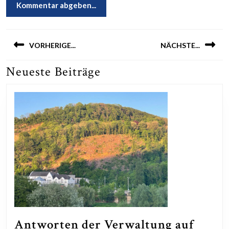
Beitragsnavigation
VORHERIGE...
NÄCHSTE...
Neueste Beiträge
Previous
Next
post:
post:
Antworten der Verwaltung auf