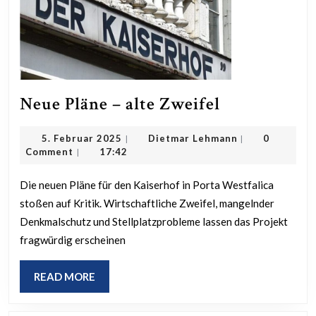
Neue
Neue Pläne – alte Zweifel
Pläne
5.
Dietmar
5. Februar 2025
Dietmar Lehmann
0
|
|
–
Februar
Lehmann
Comment
17:42
|
alte
2025
Zweifel
Die neuen Pläne für den Kaiserhof in Porta Westfalica
stoßen auf Kritik. Wirtschaftliche Zweifel, mangelnder
Denkmalschutz und Stellplatzprobleme lassen das Projekt
fragwürdig erscheinen
READ
READ MORE
MORE