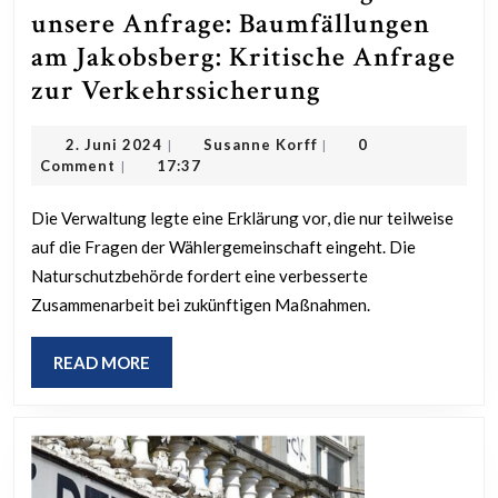
unsere Anfrage: Baumfällungen
am Jakobsberg: Kritische Anfrage
Antworten
zur Verkehrssicherung
der
2.
Susanne
2. Juni 2024
Susanne Korff
0
|
|
Verwaltung
Juni
Korff
Comment
17:37
|
auf
2024
unsere
Die Verwaltung legte eine Erklärung vor, die nur teilweise
auf die Fragen der Wählergemeinschaft eingeht. Die
Anfrage:
Naturschutzbehörde fordert eine verbesserte
Baumfällunge
Zusammenarbeit bei zukünftigen Maßnahmen.
am
Jakobsberg:
READ
READ MORE
Kritische
MORE
Anfrage
zur
Verkehrssich