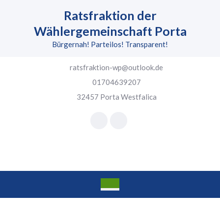
Skip
Ratsfraktion der
to
content
Wählergemeinschaft Porta
Skip
Bürgernah! Parteilos! Transparent!
to
content
ratsfraktion-wp@outlook.de
01704639207
32457 Porta Westfalica
Facebook
Instagram
Open
Button