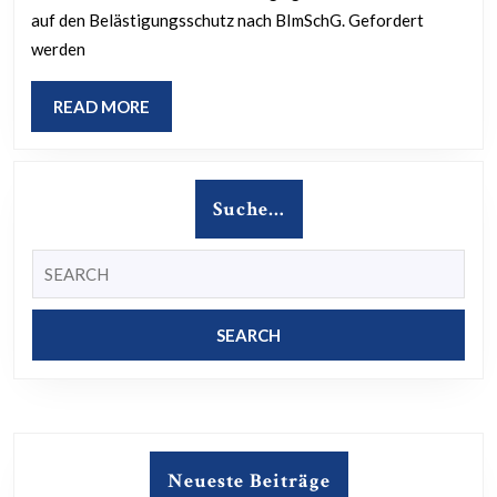
an
auf den Belästigungsschutz nach BImSchG. Gefordert
den
werden
Kreis
READ
READ MORE
MORE
Suche…
Search
for:
Neueste Beiträge